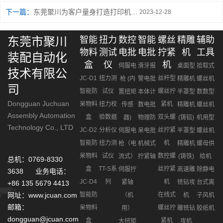
下一篇：
东莞聚川为客户量身打造打印机装配项目拧紧机台
2023-12-28
东莞市聚川
智能
扭力
数控
智能
螺丝
精雕
辅助
物料
测试
电批
电批
拧紧
机
工具
装配自动化
盒
仪
机
伺服电
滑牙报
桌面型
拾取式
技术有限公
JC-D1
扭力测
丝杆型
枪 (内
警电批
精雕机
螺丝机
司
智能防
试仪
螺丝拧
置扭矩
本体计
半罩型
数数型
Dongguan Juchuan
呆物料
扭力校
紧机
传感
数电批
精雕机
螺丝机
Assembly Automation
盒
验数据
双头螺
器)
物理防
(铸铝)
机用型
Technology Co., LTD
JC-D2
分析仪
丝拧紧
伺服电
呆电批
半罩型
螺丝机
智能防
扭力测
机
枪（电
机械式
精雕机
螺母供
呆物料
试仪
数控螺
流式）
拧紧轴
(铸铁)
给机
总机：0769-8330
盒
TT-S系
丝拧紧
伺服拧
高速雕
除静电
3638 业务电话：
JC-D4
列
机
紧轴
铣钻攻
台式离
+86 135 5679 4413
网址：www.jcuan.com
智能防
在线式
（机
机
子风机
邮箱：
呆物料
螺丝拧
用）
雕铣钻
胶纸机
dongguan@jcuan.com
盒
紧机
大扭矩
攻机