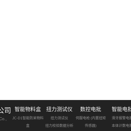
公司
智能物料盒
扭力测试仪
数控电批
智能电
JC-D1智能防呆物料
扭力测试仪
伺服电枪 (内置扭矩
滑牙报警电
Co.,
盒
扭力校验数据分析
传感器)
本体计数电