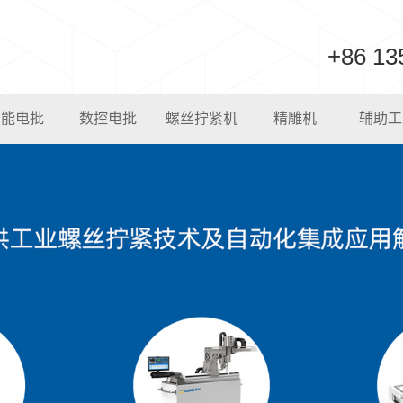
+86 13
智能电批
数控电批
螺丝拧紧机
精雕机
辅助工