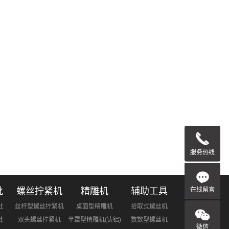
服务热线
在线留言
批
螺丝拧紧机
精雕机
辅助工具
批
丝杆型螺丝拧紧机
桌面型精雕机
拾取式螺丝机
批
双头螺丝拧紧机
半罩型精雕机(铸铝)
数数型螺丝机
微信