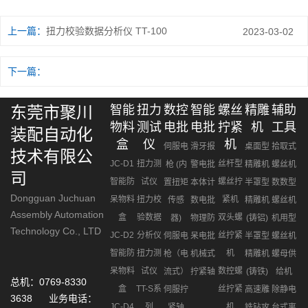
上一篇：
扭力校验数据分析仪 TT-100
2023-03-02
下一篇：
东莞市聚川
智能
扭力
数控
智能
螺丝
精雕
辅助
物料
测试
电批
电批
拧紧
机
工具
装配自动化
盒
仪
机
伺服电
滑牙报
桌面型
拾取式
技术有限公
JC-D1
扭力测
丝杆型
枪 (内
警电批
精雕机
螺丝机
司
智能防
试仪
螺丝拧
置扭矩
本体计
半罩型
数数型
Dongguan Juchuan
呆物料
扭力校
紧机
传感
数电批
精雕机
螺丝机
Assembly Automation
盒
验数据
双头螺
器)
物理防
(铸铝)
机用型
Technology Co., LTD
JC-D2
分析仪
丝拧紧
伺服电
呆电批
半罩型
螺丝机
智能防
扭力测
机
枪（电
机械式
精雕机
螺母供
呆物料
试仪
数控螺
流式）
拧紧轴
(铸铁)
给机
总机：0769-8330
盒
TT-S系
丝拧紧
伺服拧
高速雕
除静电
3638 业务电话：
JC-D4
列
机
紧轴
铣钻攻
台式离