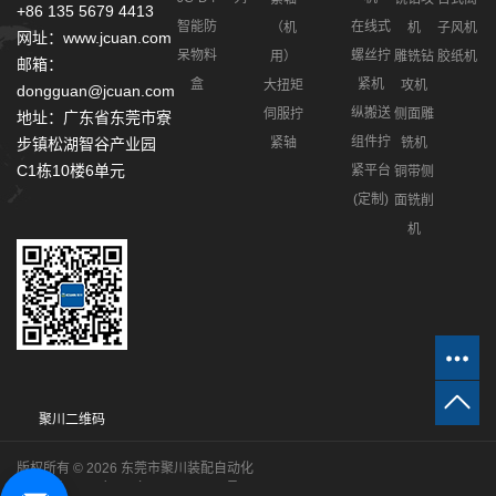
+86 135 5679 4413
智能防
在线式
（机
机
子风机
网址：www.jcuan.com
呆物料
螺丝拧
用）
雕铣钻
胶纸机
邮箱：
盒
紧机
大扭矩
攻机
dongguan@jcuan.com
纵搬送
伺服拧
侧面雕
地址：广东省东莞市寮
组件拧
紧轴
铣机
步镇松湖智谷产业园
C1栋10楼6单元
紧平台
铜带侧
(定制)
面铣削
机
聚川二维码
版权所有 © 2026 东莞市聚川装配自动化
技术有限公司
粤ICP备2021024210号